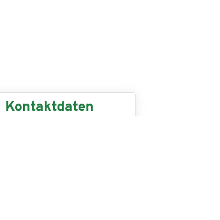
Kontaktdaten
9 (0) 9204/919072
fo@maler-lange.de
yreuther Str. 39
515 Plankenfels