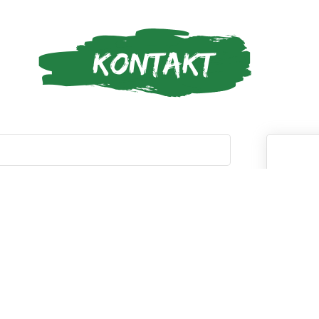
+4
in
Ba
95